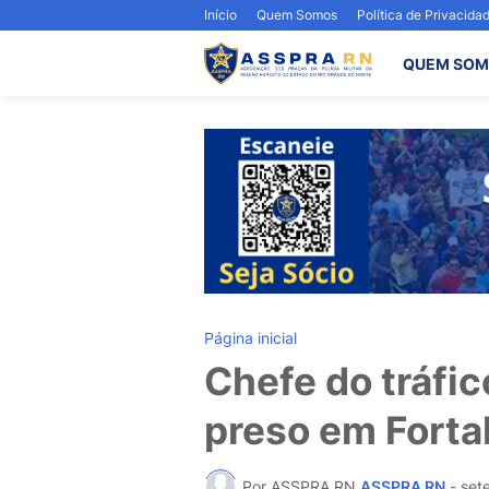
Início
Quem Somos
Política de Privacida
QUEM SOM
Página inicial
Chefe do tráfic
preso em Forta
Por ASSPRA RN
ASSPRA RN
-
set