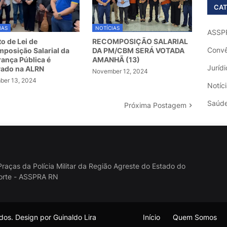
CAT
IAS
NOTÍCIAS
ASSP
to de Lei de
RECOMPOSIÇÃO SALARIAL
Convê
posição Salarial da
DA PM/CBM SERÁ VOTADA
ança Pública é
AMANHÃ (13)
Jurídi
vado na ALRN
November 12, 2024
er 13, 2024
Notíc
Saúd
Próxima Postagem
raças da Polícia Militar da Região Agreste do Estado do
orte - ASSPRA RN
os. Design por Guinaldo Lira
Início
Quem Somos