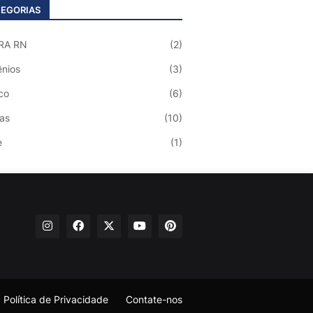
EGORIAS
RA RN
(2)
nios
(3)
co
(6)
ias
(10)
e
(1)
Política de Privacidade
Contate-nos