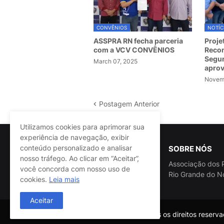
CONVÊNIOS
NOTÍC
ASSPRA RN fecha parceria
Proje
com a VCV CONVÊNIOS
Recom
Segur
March 07, 2025
apro
Novemb
Postagem Anterior
Utilizamos cookies para aprimorar sua
experiência de navegação, exibir
conteúdo personalizado e analisar
SOBRE NÓS
nosso tráfego. Ao clicar em “Aceitar”,
Associação dos P
você concorda com nosso uso de
Rio Grande do N
cookies.
Leia mais
Aceitar
@ASSPRA RN Todos os direitos reservad