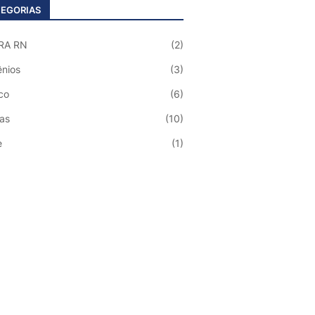
EGORIAS
RA RN
(2)
nios
(3)
co
(6)
ias
(10)
e
(1)