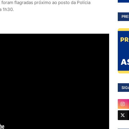
 foram flagradas próximo ao posto da Polícia
a 1h30.
PRE
SIG