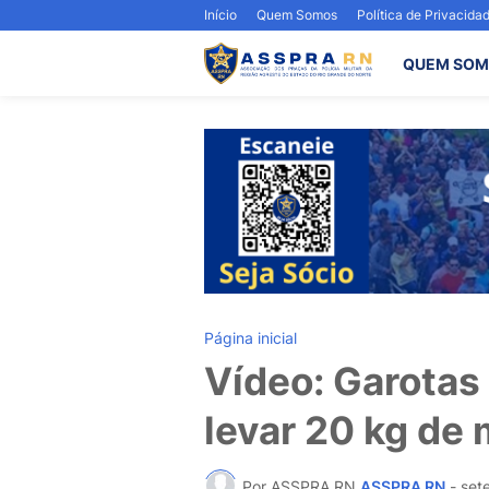
Início
Quem Somos
Política de Privacida
QUEM SOM
Página inicial
Vídeo: Garotas 
levar 20 kg de
Por ASSPRA RN
ASSPRA RN
-
set