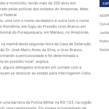
bo e homicídio, tendo mais de 200 anos em
CAT
rado pelas polícias dos estados do Amazonas, Mato
to Federal.
ASSP
nais, uma com o nome verdadeiro e outra com o nome
Convê
m Rondônia, ele fugiu do Presídio Urso Branco em
risional do Puraquequara, em Manaus, no Amazonas.
Jurídi
Notíc
ita na manhã desta segunda-feira da Casa de Detenção
o Dr. José Mario Alves da Silva, o Urso Branco.
Saúd
formando a periculosidade e foi determinada a
ta do presídio local", explica.
s, alguns delegados entraram em contato com a
ossam se deslocar ao estado para interrogarem Célio.
 uma barreira da Polícia Militar na RO-133, na região
gindo uma caminhonete. Ele estava acompanhado de