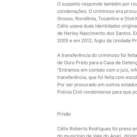
O suspeito responde também por rou
condenações. O criminoso era procu
Grosso, Rondônia, Tocantins e Distri
Célio usava duas identidades origi
de Herley Nascimento dos Santos. E
2005 e em 2012, fugiu da Unidade P
A transferência do criminoso foi fe
de Ouro Preto para a Casa de Detençã
"Entramos em contato com o juiz, in
transferência, que foi feita com escol
Por ser procurado em outros estado
Polícia Civil rondoniense para que p
Prisão
Célio Roberto Rodrigues foi preso em
do município de Vale do Anari, diri