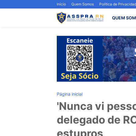
Início
Quem Somos
Política de Privacida
QUEM SOM
Página inicial
'Nunca vi pessoa
delegado de RO
estupros