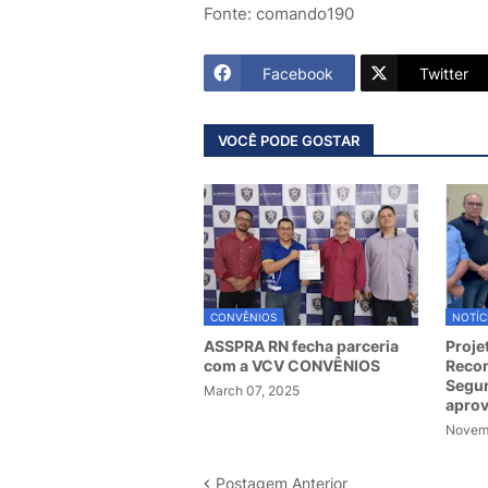
Fonte: comando190
Facebook
Twitter
VOCÊ PODE GOSTAR
CONVÊNIOS
NOTÍC
ASSPRA RN fecha parceria
Proje
com a VCV CONVÊNIOS
Recom
Segur
March 07, 2025
apro
Novemb
Postagem Anterior