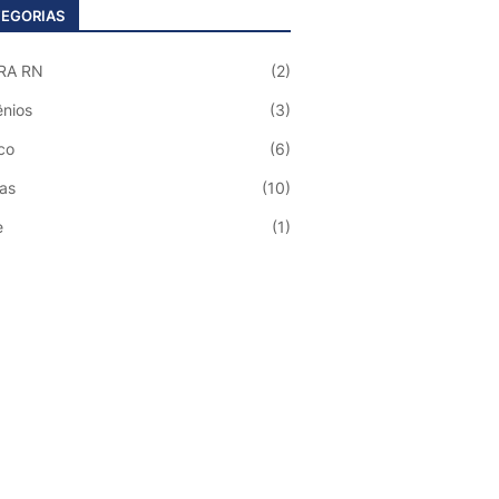
EGORIAS
RA RN
(2)
nios
(3)
co
(6)
ias
(10)
e
(1)