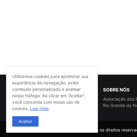
Utilizamos cookies para aprimorar sua
experiência de navegação, exibir
conteúdo personalizado e analisar
SOBRE NÓS
nosso tráfego. Ao clicar em “Aceitar”,
Associação dos P
você concorda com nosso uso de
Rio Grande do N
cookies.
Leia mais
Aceitar
@ASSPRA RN Todos os direitos reservad