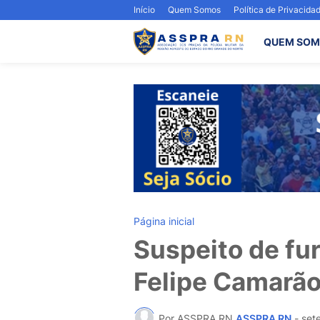
Início
Quem Somos
Política de Privacida
QUEM SOM
Página inicial
Suspeito de fur
Felipe Camarã
Por ASSPRA RN
ASSPRA RN
-
set