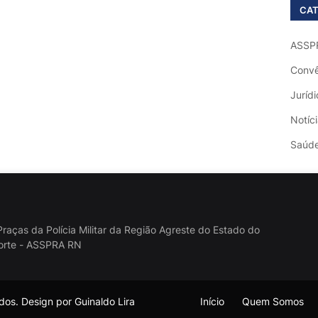
CAT
ASSP
Convê
Jurídi
Notíc
Saúd
raças da Polícia Militar da Região Agreste do Estado do
orte - ASSPRA RN
os. Design por Guinaldo Lira
Início
Quem Somos