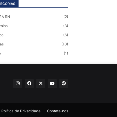
EGORIAS
RA RN
(2)
nios
(3)
co
(6)
ias
(10)
e
(1)
Política de Privacidade
Contate-nos