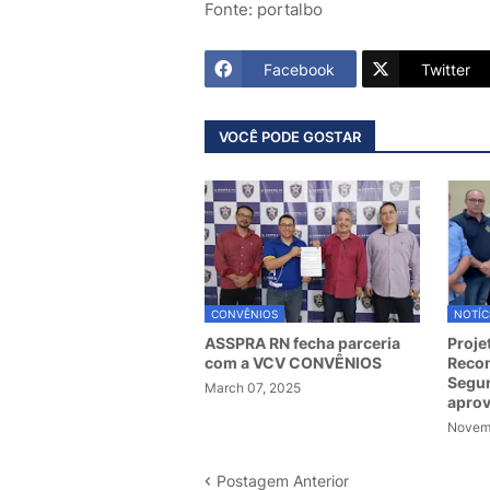
Fonte: portalbo
Facebook
Twitter
VOCÊ PODE GOSTAR
CONVÊNIOS
NOTÍC
ASSPRA RN fecha parceria
Proje
com a VCV CONVÊNIOS
Recom
Segur
March 07, 2025
apro
Novemb
Postagem Anterior