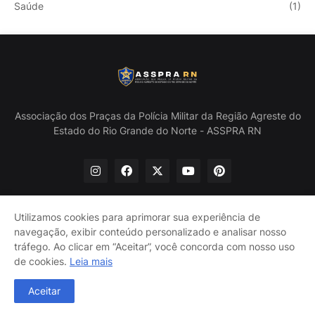
Saúde
(1)
Associação dos Praças da Polícia Militar da Região Agreste do
Estado do Rio Grande do Norte - ASSPRA RN
Utilizamos cookies para aprimorar sua experiência de
navegação, exibir conteúdo personalizado e analisar nosso
Início
Quem Somos
Política de Privacidade
tráfego. Ao clicar em “Aceitar”, você concorda com nosso uso
Contate-nos
de cookies.
Leia mais
@ASSPRA RN Todos os direitos reservados. Design por
Aceitar
Guinaldo Lira