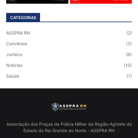
CATEGORIAS
ASSPRA RN
(2)
Convênios
(3)
Jurídico
(6)
Notícias
(10)
Saúde
(1)
Associação dos Praças da Polícia Militar da Região Agreste do
Estado do Rio Grande do Norte - ASSPRA RN