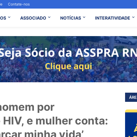
de
Contate-nos
OS
ASSOCIADO
NOTÍCIAS
INTERATIVIDADE
ÁRE
a homem por
 HIV, e mulher conta:
arcar minha vida’