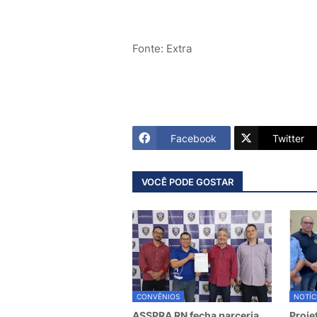
Fonte: Extra
Facebook
Twitter
VOCÊ PODE GOSTAR
CONVÊNIOS
NOTÍC
ASSPRA RN fecha parceria
Proje