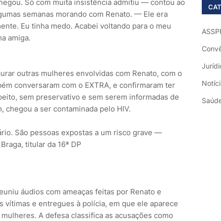
 negou. Só com muita insistência admitiu — contou ao
CAT
lgumas semanas morando com Renato. — Ele era
ente. Eu tinha medo. Acabei voltando para o meu
ASSP
ma amiga.
Convê
Jurídi
urar outras mulheres envolvidas com Renato, com o
Notíc
ambém conversaram com o EXTRA, e confirmaram ter
peito, sem preservativo e sem serem informadas de
Saúd
, chegou a ser contaminada pelo HIV.
rio. São pessoas expostas a um risco grave —
Braga, titular da 16ª DP
euniu áudios com ameaças feitas por Renato e
 vítimas e entregues à polícia, em que ele aparece
 mulheres. A defesa classifica as acusações como