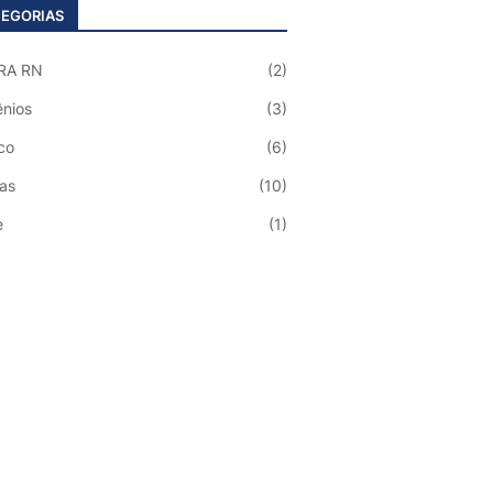
EGORIAS
RA RN
(2)
nios
(3)
co
(6)
ias
(10)
e
(1)