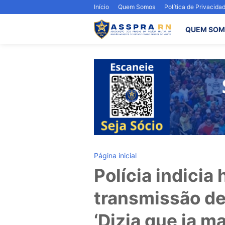
Início
Quem Somos
Política de Privacida
QUEM SOM
Página inicial
Polícia indici
transmissão de
‘Dizia que ia m