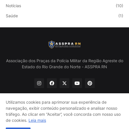
Notícias
(10)
Saúde
(1)
Associação dos Praças da Polícia Militar da Região Agreste do
Estado do Rio Grande do Norte - ASSPRA RN
Utilizamos cookies para aprimorar sua experiência de
navegação, exibir conteúdo personalizado e analisar nosso
Início
Quem Somos
Política de Privacidade
tráfego. Ao clicar em “Aceitar”, você concorda com nosso uso
Contate-nos
de cookies.
Leia mais
@ASSPRA RN Todos os direitos reservados. Design por