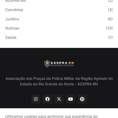
ASSPRA RN
(2)
Convênios
(3)
Jurídico
(6)
Notícias
(10)
Saúde
(1)
Associação dos Praças da Polícia Militar da Região Agreste do
Estado do Rio Grande do Norte - ASSPRA RN
Utilizamos cookies para aprimorar sua experiência de