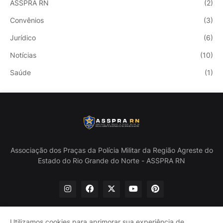
ASSPRA RN
(2)
Convênios
(3)
Jurídico
(6)
Notícias
(10)
Saúde
(1)
Associação dos Praças da Polícia Militar da Região Agreste do
Estado do Rio Grande do Norte - ASSPRA RN
Utilizamos cookies para aprimorar sua experiência de