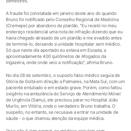
semestres.
A fraude foi constatada em janeiro deste ano do quando
Bruno foi notificado pelo Conselho Regional de Medicina
(Cremepe) por abandono de plantão. "Eu recebi no meu
endereço residencial uma nota de infração dizendo que eu
havia chegado atrasado de um plantão e me evadido antes
de terminá-lo, deixando a unidade hospitalar sem médico.
Só que neste dia apontado eu estava em Escada, a
aproximadamente 400 quilômetos de Afogados da
Ingazeira, onde onde veio a notificação", afirma Bruno.
No dia 28 de setembro, o suposto falso médico seguia de
Glória de Goitá em direção a Palmares, na Mata Sul, com um
paciente entubado e em estado grave. Porém, como faltou
oxigênio na ambulância do Serviço de Atendimento Móvel
de Urgência (Samu), ele precisou parar no Hospital João
Murilo, em Vitória, onde o verdadeiro Bruno trabalha. O
suspeito, no entanto, se recusava a entrar na unidade de
sáude - o que chamou atenção da equipe médica.
"Isso não é algo normal, os médicos circulam sem