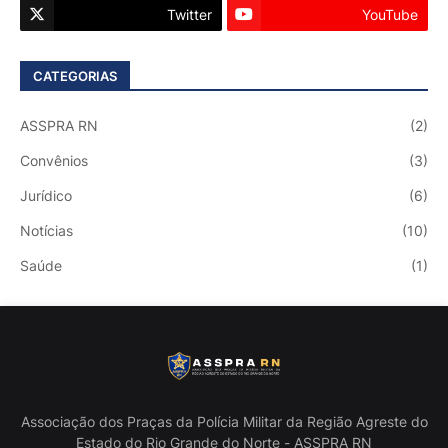
Twitter
YouTube
CATEGORIAS
ASSPRA RN
(2)
Convênios
(3)
Jurídico
(6)
Notícias
(10)
Saúde
(1)
Associação dos Praças da Polícia Militar da Região Agreste do
Estado do Rio Grande do Norte - ASSPRA RN