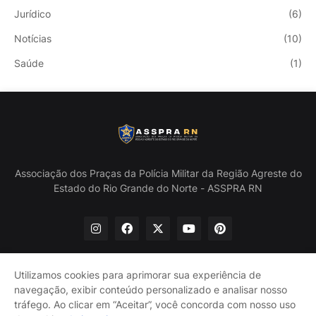
Jurídico
(6)
Notícias
(10)
Saúde
(1)
Associação dos Praças da Polícia Militar da Região Agreste do
Estado do Rio Grande do Norte - ASSPRA RN
Utilizamos cookies para aprimorar sua experiência de
navegação, exibir conteúdo personalizado e analisar nosso
Início
Quem Somos
Política de Privacidade
tráfego. Ao clicar em “Aceitar”, você concorda com nosso uso
Contate-nos