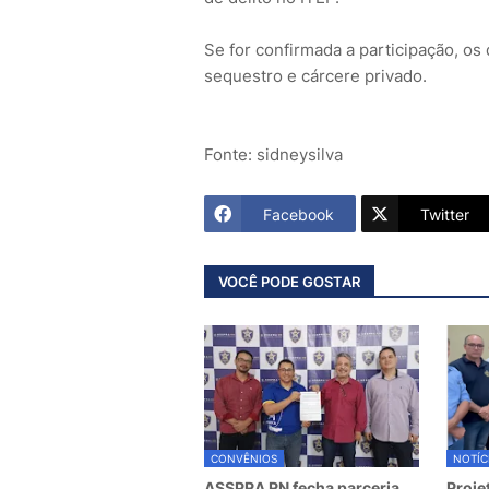
Se for confirmada a participação, os
sequestro e cárcere privado.
Fonte: sidneysilva
Facebook
Twitter
VOCÊ PODE GOSTAR
CONVÊNIOS
NOTÍC
ASSPRA RN fecha parceria
Proje