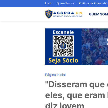
Início
Quem Somos
Política de Privacida
QUEM SOM
Página inicial
"Disseram que 
eles, que eram
diz jovem