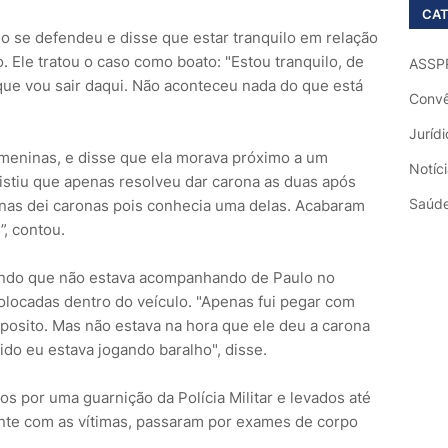
CAT
lo se defendeu e disse que estar tranquilo em relação
. Ele tratou o caso como boato: "Estou tranquilo, de
ASSP
ue vou sair daqui. Não aconteceu nada do que está
Convê
Jurídi
meninas, e disse que ela morava próximo a um
Notíc
sistiu que apenas resolveu dar carona as duas após
Saúd
penas dei caronas pois conhecia uma delas. Acabaram
, contou.
endo que não estava acompanhando de Paulo no
locadas dentro do veículo. "Apenas fui pegar com
posito. Mas não estava na hora que ele deu a carona
o eu estava jogando baralho", disse.
os por uma guarnição da Polícia Militar e levados até
mente com as vítimas, passaram por exames de corpo