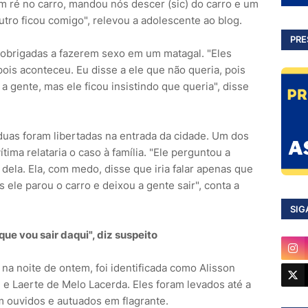
 ré no carro, mandou nós descer (sic) do carro e um
tro ficou comigo", relevou a adolescente ao blog.
PRE
 obrigadas a fazerem sexo em um matagal. "Eles
ois aconteceu. Eu disse a ele que não queria, pois
 a gente, mas ele ficou insistindo que queria", disse
duas foram libertadas na entrada da cidade. Um dos
ima relataria o caso à família. "Ele perguntou a
 dela. Ela, com medo, disse que iria falar apenas que
 ele parou o carro e deixou a gente sair", conta a
SIG
que vou sair daqui", diz suspeito
 na noite de ontem, foi identificada como Alisson
 e Laerte de Melo Lacerda. Eles foram levados até a
am ouvidos e autuados em flagrante.