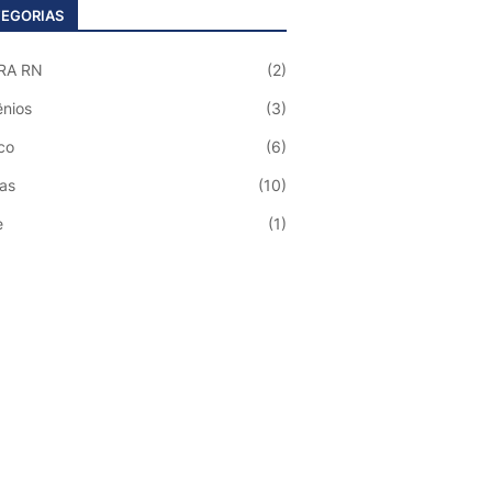
EGORIAS
RA RN
(2)
nios
(3)
co
(6)
ias
(10)
e
(1)