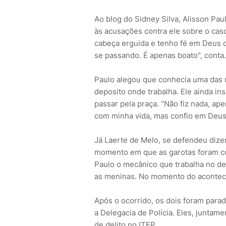
Ao blog do Sidney Silva, Alisson Pau
às acusações contra ele sobre o caso
cabeça erguida e tenho fé em Deus q
se passando. É apenas boato", conta.
Paulo alegou que conhecia uma das 
deposito onde trabalha. Ele ainda in
passar pela praça. “Não fiz nada, a
com minha vida, mas confio em Deus”
Já Laerte de Melo, se defendeu diz
momento em que as garotas foram co
Paulo o mecânico que trabalha no de
as meninas. No momento do acontecid
Após o ocorrido, os dois foram parad
a Delegacia de Polícia. Eles, junta
de delito no ITEP.