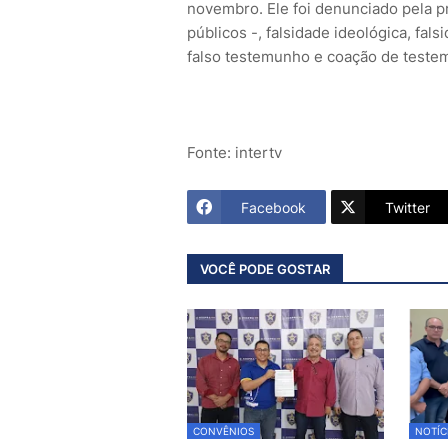
novembro. Ele foi denunciado pela p
públicos -, falsidade ideológica, fa
falso testemunho e coação de teste
Fonte: intertv
Facebook
Twitter
VOCÊ PODE GOSTAR
CONVÊNIOS
NOTÍC