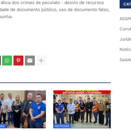
rática dos crimes de peculato - desvio de recursos
CAT
lsidade de documento público, uso de documento falso,
munha.
ASSP
Convê
Jurídi
Notíc
Saúd
IAS
NOTÍCIAS