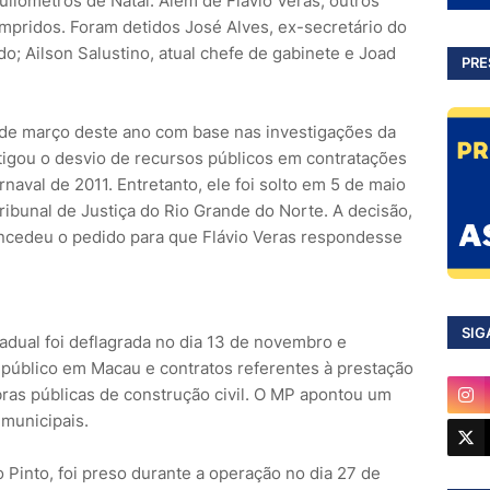
quilômetros de Natal. Além de Flávio Veras, outros
pridos. Foram detidos José Alves, ex-secretário do
o; Ailson Salustino, atual chefe de gabinete e Joad
PRE
 de março deste ano com base nas investigações da
tigou o desvio de recursos públicos em contratações
rnaval de 2011. Entretanto, ele foi solto em 5 de maio
ibunal de Justiça do Rio Grande do Norte. A decisão,
ncedeu o pedido para que Flávio Veras respondesse
SIG
adual foi deflagrada no dia 13 de novembro e
o público em Macau e contratos referentes à prestação
bras públicas de construção civil. O MP apontou um
 municipais.
o Pinto, foi preso durante a operação no dia 27 de