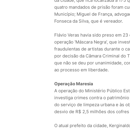
da cidade, que fica localizada a 175 
quatro mandados de prisão foram cum
Município; Miguel de França, advogad
Fonseca da Silva, que é vereador.
Flávio Veras havia sido preso em 23
operação 'Máscara Negra', que inves
fraudulentas de artistas durante o ca
por decisão da Câmara Criminal do Tr
que não se deu por unanimidade, co
ao processo em liberdade.
Operação Maresia
A operação do Ministério Público Est
investiga crimes contra o patrimôni
do serviço de limpeza urbana e às o
desvio de R$ 2,5 milhões dos cofres
O atual prefeito da cidade, Kerginald