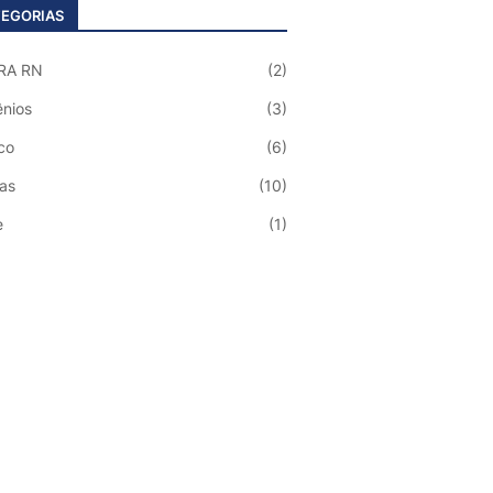
EGORIAS
RA RN
(2)
nios
(3)
co
(6)
ias
(10)
e
(1)