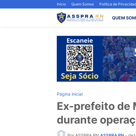
Início
Quem Somos
Política de Privacida
QUEM SOM
Página inicial
Ex-prefeito de
durante opera
Por ASSPRA RN
ASSPRA RN
-
dez