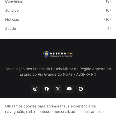
Convênios
(3)
Jurídico
(6)
Notícias
(10)
Saúde
(1)
Associação dos Praças da Polícia Militar da Região Agreste do
Estado do Rio Grande do Norte - ASSPRA RN
Utilizamos cookies para aprimorar sua experiência de
navegação, exibir conteúdo personalizado e analisar nosso
Início
Quem Somos
Política de Privacidade