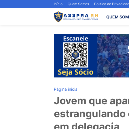
Início
Quem Somos
Política de Privacida
QUEM SOM
Página inicial
Jovem que apa
estrangulando 
em delegacia