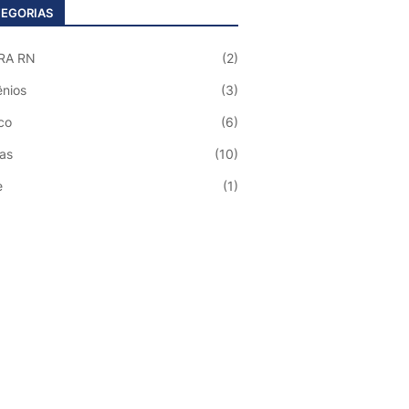
EGORIAS
RA RN
(2)
nios
(3)
co
(6)
ias
(10)
e
(1)