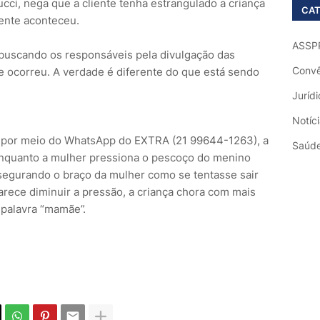
ci, nega que a cliente tenha estrangulado a criança
CAT
ente aconteceu.
ASSP
 buscando os responsáveis pela divulgação das
Convê
 ocorreu. A verdade é diferente do que está sendo
Jurídi
Notíc
 por meio do WhatsApp do EXTRA (21 99644-1263), a
Saúd
enquanto a mulher pressiona o pescoço do menino
 segurando o braço da mulher como se tentasse sair
rece diminuir a pressão, a criança chora com mais
a palavra “mamãe”.