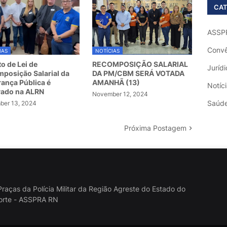
CAT
ASSP
Convê
IAS
NOTÍCIAS
to de Lei de
RECOMPOSIÇÃO SALARIAL
Jurídi
posição Salarial da
DA PM/CBM SERÁ VOTADA
ança Pública é
AMANHÃ (13)
Notíc
vado na ALRN
November 12, 2024
Saúd
er 13, 2024
Próxima Postagem
raças da Polícia Militar da Região Agreste do Estado do
orte - ASSPRA RN