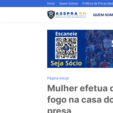
Início
Quem Somos
Política de Privacida
QUEM SOM
Página inicial
Mulher efetua 
fogo na casa d
presa