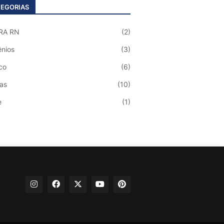
EGORIAS
RA RN
(2)
nios
(3)
co
(6)
ias
(10)
e
(1)