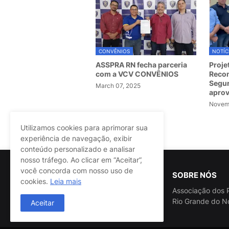
CONVÊNIOS
NOTÍC
ASSPRA RN fecha parceria
Proje
com a VCV CONVÊNIOS
Recom
Segur
March 07, 2025
apro
Novemb
Utilizamos cookies para aprimorar sua
Postagem Anterior
experiência de navegação, exibir
conteúdo personalizado e analisar
nosso tráfego. Ao clicar em “Aceitar”,
você concorda com nosso uso de
SOBRE NÓS
cookies.
Leia mais
Associação dos P
Rio Grande do N
Aceitar