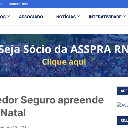
de
Contate-nos
OS
ASSOCIADO
NOTÍCIAS
INTERATIVIDADE
ÁRE
edor Seguro apreende
 Natal
SEJ
embro 12, 2015