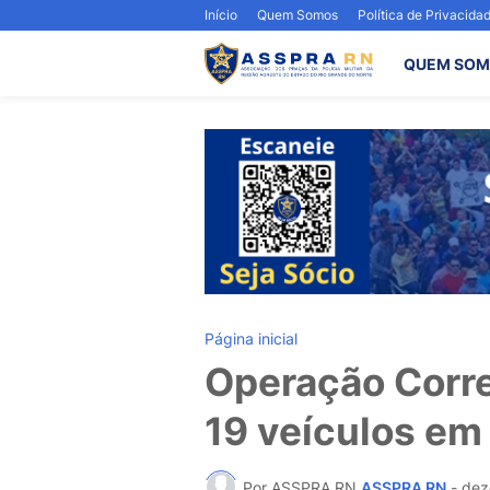
Início
Quem Somos
Política de Privacida
QUEM SOM
Página inicial
Operação Corr
19 veículos em
Por ASSPRA RN
ASSPRA RN
-
dez