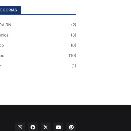
EGORIAS
RA RN
(2)
nios
(3)
co
(6)
ias
(10)
e
(1)