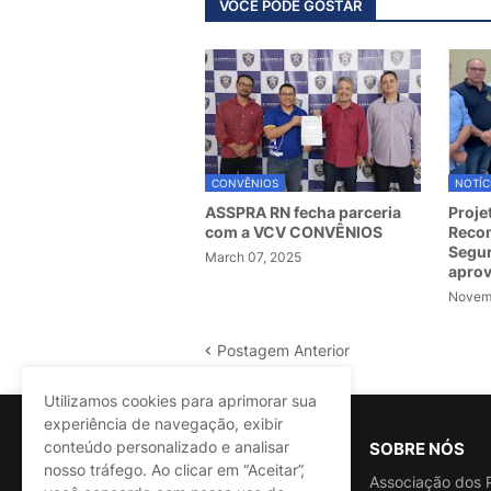
VOCÊ PODE GOSTAR
CONVÊNIOS
NOTÍC
ASSPRA RN fecha parceria
Proje
com a VCV CONVÊNIOS
Recom
Segur
March 07, 2025
apro
Novemb
Postagem Anterior
Utilizamos cookies para aprimorar sua
experiência de navegação, exibir
conteúdo personalizado e analisar
SOBRE NÓS
nosso tráfego. Ao clicar em “Aceitar”,
Associação dos P