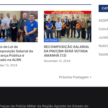
CAT
ASSP
Convê
Jurídi
IAS
NOTÍCIAS
Notíc
to de Lei de
RECOMPOSIÇÃO SALARIAL
posição Salarial da
DA PM/CBM SERÁ VOTADA
Saúd
ança Pública é
AMANHÃ (13)
vado na ALRN
November 12, 2024
er 13, 2024
Próxima Postagem
raças da Polícia Militar da Região Agreste do Estado do