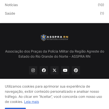
Notícias
(10)
Saúde
(1)
Associação dos Praças da Polícia Militar da Região Agreste do
Estado do Rio Grande do Norte - ASSPRA RN
Utilizamos cookies para aprimorar sua experiência de
navegação, exibir conteúdo personalizado e analisar nosso
Início
Quem Somos
Política de Privacidade
tráfego. Ao clicar em “Aceitar”, você concorda com nosso uso
Contate-nos
de cookies.
Leia mais
@ASSPRA RN Todos os direitos reservados. Design por