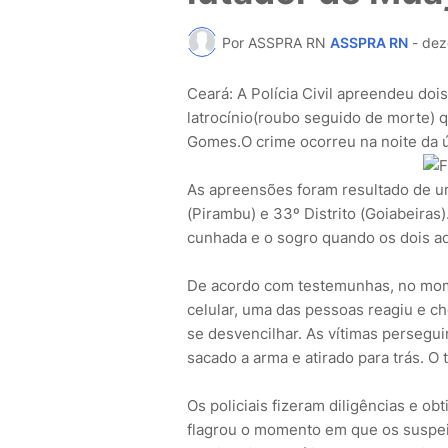
Por ASSPRA RN
ASSPRA RN
-
dez
Ceará: A Polícia Civil apreendeu doi
latrocínio(roubo seguido de morte) 
Gomes.O crime ocorreu na noite da úl
As apreensões foram resultado de um
(Pirambu) e 33º Distrito (Goiabeiras
cunhada e o sogro quando os dois a
De acordo com testemunhas, no mo
celular, uma das pessoas reagiu e c
se desvencilhar. As vítimas persegui
sacado a arma e atirado para trás. O 
Os policiais fizeram diligências e o
flagrou o momento em que os suspei