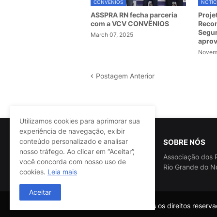
CONVÊNIOS
NOTÍC
ASSPRA RN fecha parceria
Proje
com a VCV CONVÊNIOS
Recom
Segur
March 07, 2025
apro
Novemb
Postagem Anterior
Utilizamos cookies para aprimorar sua
experiência de navegação, exibir
conteúdo personalizado e analisar
SOBRE NÓS
nosso tráfego. Ao clicar em “Aceitar”,
Associação dos P
você concorda com nosso uso de
Rio Grande do N
cookies.
Leia mais
Aceitar
@ASSPRA RN Todos os direitos reservad