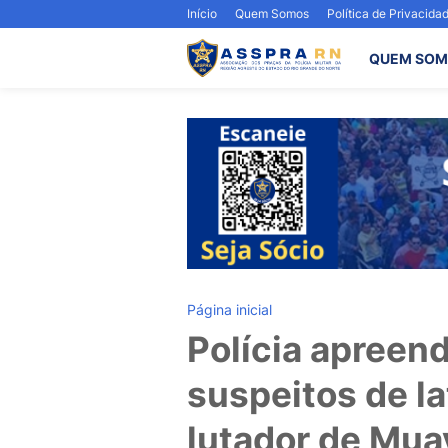
Início
Quem Somos
Política de Privacida
QUEM SOM
Página inicial
Polícia apreen
suspeitos de la
lutador de Mua