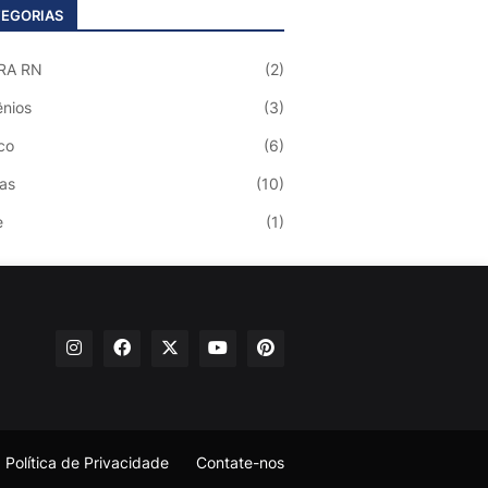
EGORIAS
RA RN
(2)
nios
(3)
co
(6)
ias
(10)
e
(1)
Política de Privacidade
Contate-nos