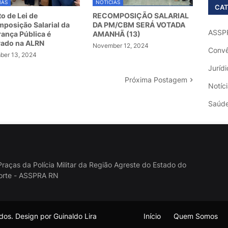
IAS
NOTÍCIAS
CAT
to de Lei de
RECOMPOSIÇÃO SALARIAL
posição Salarial da
DA PM/CBM SERÁ VOTADA
ASSP
ança Pública é
AMANHÃ (13)
vado na ALRN
November 12, 2024
Convê
er 13, 2024
Jurídi
Próxima Postagem
Notíc
Saúd
raças da Polícia Militar da Região Agreste do Estado do
orte - ASSPRA RN
os. Design por Guinaldo Lira
Início
Quem Somos