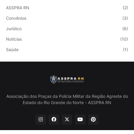
ASSPRA RN
(2)
Convênios
(3)
Jurídico
(6)
Notícias
(10)
Saúde
(1)
Associação dos Praças da Polícia Militar da Região Agreste do
Estado do Rio Grande do Norte - ASSPRA RN