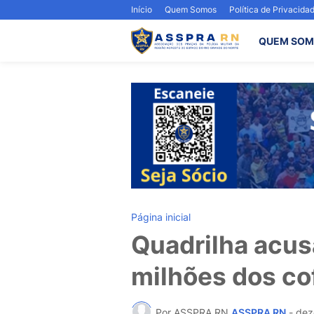
Início
Quem Somos
Política de Privacida
QUEM SOM
Página inicial
Quadrilha acus
milhões dos cof
Por ASSPRA RN
ASSPRA RN
-
dez