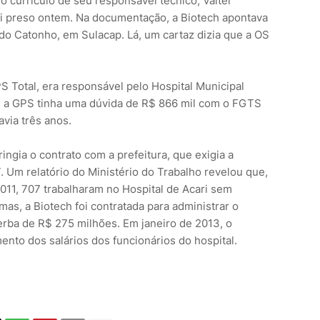
r o currículo de seu responsável técnico, Valter
oi preso ontem. Na documentação, a Biotech apontava
o Catonho, em Sulacap. Lá, um cartaz dizia que a OS
Total, era responsável pelo Hospital Municipal
a, a GPS tinha uma dúvida de R$ 866 mil com o FGTS
avia três anos.
ngia o contrato com a prefeitura, que exigia a
. Um relatório do Ministério do Trabalho revelou que,
011, 707 trabalharam no Hospital de Acari sem
mas, a Biotech foi contratada para administrar o
 verba de R$ 275 milhões. Em janeiro de 2013, o
mento dos salários dos funcionários do hospital.