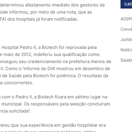
CAT
 determinou afastamento imediato dos gestores da
aúde informou, por meio de uma nota, que as
) dos hospitais já foram notificadas.
ASSP
Convê
Jurídi
 Hospital Pedro II, a Biotech foi reprovada pela
Notíc
m maio de 2012, indeferiu sua qualificação como
Saúd
conseguiu seu credenciamento na prefeitura menos de
 II. Como o ‘Informe do DIA’ mostrou em dezembro de
l de Saúde pela Biotech foi polêmica. O resultado da
as concorrentes.
com o Pedro II, a Biotech ficara em sétimo lugar na
l municipal. Os responsáveis pela seleção concluíram
ia solicitada”.
evelou que sua experiência em gestão hospitalar era