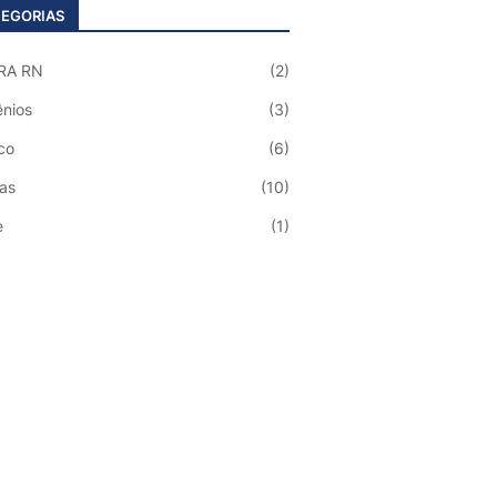
EGORIAS
RA RN
(2)
nios
(3)
co
(6)
ias
(10)
e
(1)