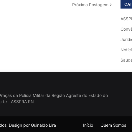
CAT
Próxima Postagem
ASSP
Convê
Jurídi
Notíc
Saúd
raças da Polícia Militar da Região Agreste do Estado do
orte - ASSPRA RN
os. Design por Guinaldo Lira
Início
Quem Somos