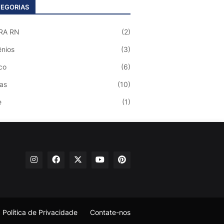
EGORIAS
RA RN
(2)
nios
(3)
co
(6)
ias
(10)
e
(1)
Política de Privacidade
Contate-nos