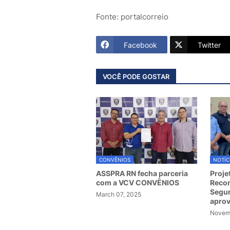
Fonte: portalcorreio
Facebook
Twitter
VOCÊ PODE GOSTAR
CONVÊNIOS
NOTÍC
ASSPRA RN fecha parceria
Proje
com a VCV CONVÊNIOS
Recom
Segur
March 07, 2025
apro
Novemb