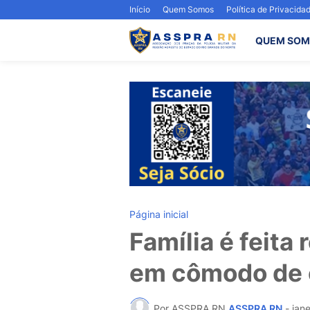
Início
Quem Somos
Política de Privacida
QUEM SOM
Página inicial
Família é feita
em cômodo de 
Por ASSPRA RN
ASSPRA RN
-
jane