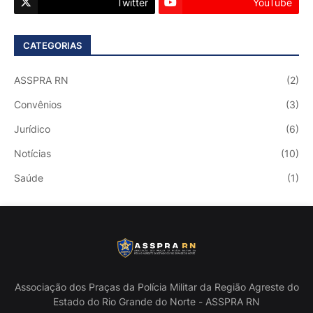
Twitter
YouTube
CATEGORIAS
ASSPRA RN
(2)
Convênios
(3)
Jurídico
(6)
Notícias
(10)
Saúde
(1)
Associação dos Praças da Polícia Militar da Região Agreste do
Estado do Rio Grande do Norte - ASSPRA RN