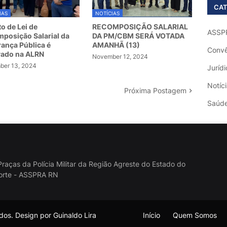
CAT
IAS
NOTÍCIAS
to de Lei de
RECOMPOSIÇÃO SALARIAL
ASSP
posição Salarial da
DA PM/CBM SERÁ VOTADA
ança Pública é
AMANHÃ (13)
Convê
vado na ALRN
November 12, 2024
er 13, 2024
Jurídi
Notíc
Próxima Postagem
Saúd
raças da Polícia Militar da Região Agreste do Estado do
orte - ASSPRA RN
os. Design por Guinaldo Lira
Início
Quem Somos