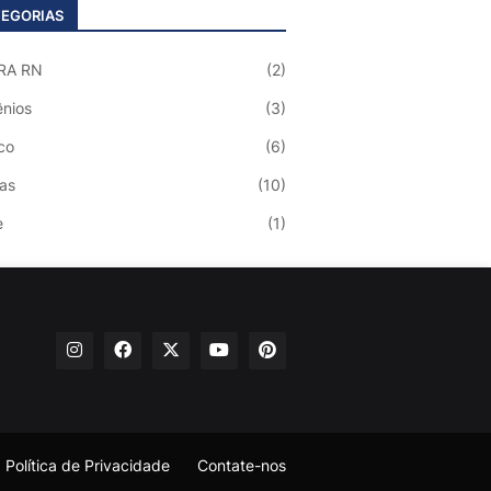
EGORIAS
RA RN
(2)
nios
(3)
co
(6)
ias
(10)
e
(1)
Política de Privacidade
Contate-nos