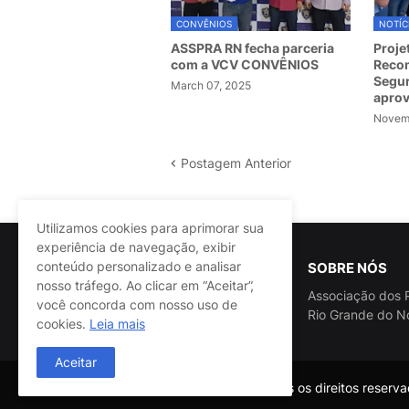
CONVÊNIOS
NOTÍC
ASSPRA RN fecha parceria
Proje
com a VCV CONVÊNIOS
Recom
Segur
March 07, 2025
apro
Novemb
Postagem Anterior
Utilizamos cookies para aprimorar sua
experiência de navegação, exibir
conteúdo personalizado e analisar
SOBRE NÓS
nosso tráfego. Ao clicar em “Aceitar”,
Associação dos P
você concorda com nosso uso de
Rio Grande do N
cookies.
Leia mais
Aceitar
@ASSPRA RN Todos os direitos reservad