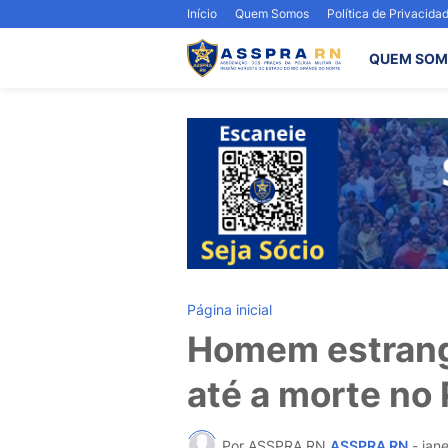
Início
Quem Somos
Política de Privacida
QUEM SOM
Página inicial
Homem estrang
até a morte no 
Por ASSPRA RN
ASSPRA RN
-
jane