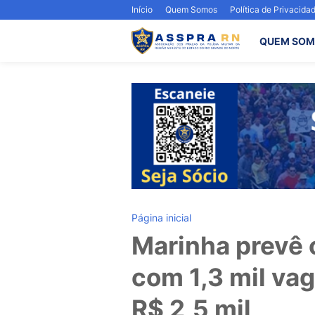
Início
Quem Somos
Política de Privacida
QUEM SOM
Página inicial
Marinha prevê 
com 1,3 mil vag
R$ 2,5 mil