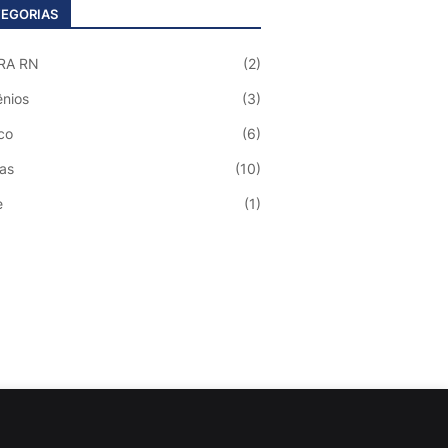
EGORIAS
RA RN
(2)
nios
(3)
co
(6)
ias
(10)
e
(1)