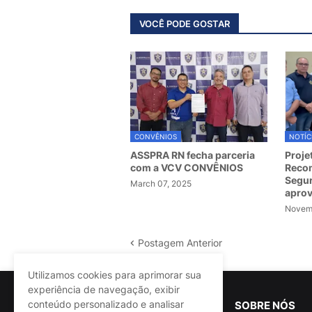
VOCÊ PODE GOSTAR
CONVÊNIOS
NOTÍC
ASSPRA RN fecha parceria
Proje
com a VCV CONVÊNIOS
Recom
Segur
March 07, 2025
apro
Novemb
Postagem Anterior
Utilizamos cookies para aprimorar sua
experiência de navegação, exibir
conteúdo personalizado e analisar
SOBRE NÓS