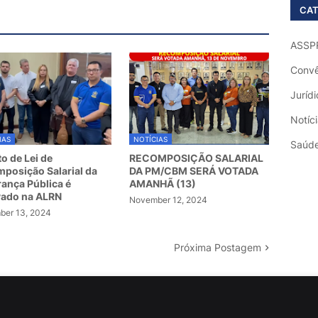
CAT
ASSP
Convê
Jurídi
Notíc
IAS
NOTÍCIAS
Saúd
to de Lei de
RECOMPOSIÇÃO SALARIAL
posição Salarial da
DA PM/CBM SERÁ VOTADA
ança Pública é
AMANHÃ (13)
vado na ALRN
November 12, 2024
er 13, 2024
Próxima Postagem