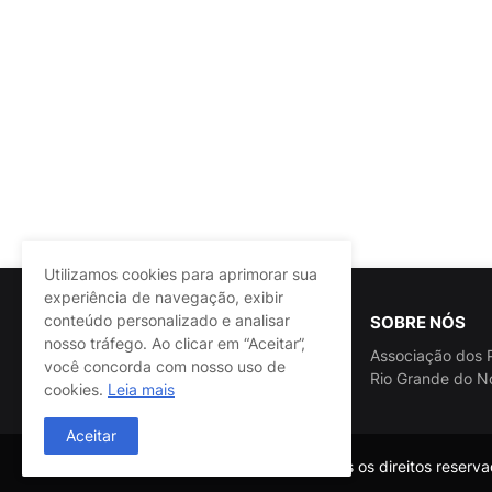
Utilizamos cookies para aprimorar sua
experiência de navegação, exibir
conteúdo personalizado e analisar
SOBRE NÓS
nosso tráfego. Ao clicar em “Aceitar”,
Associação dos P
você concorda com nosso uso de
Rio Grande do N
cookies.
Leia mais
Aceitar
@ASSPRA RN Todos os direitos reservad