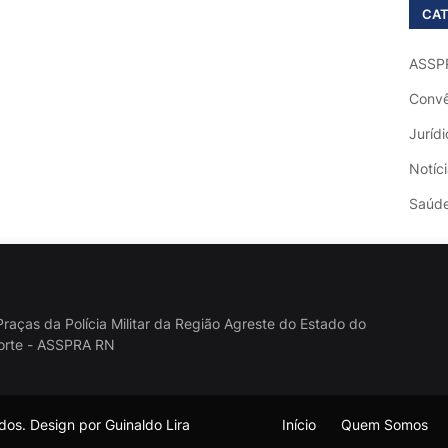
CAT
ASSP
Convê
Jurídi
Notíc
Saúd
raças da Polícia Militar da Região Agreste do Estado do
orte - ASSPRA RN
os. Design por Guinaldo Lira
Início
Quem Somos