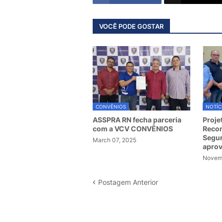
VOCÊ PODE GOSTAR
CONVÊNIOS
NOTÍC
ASSPRA RN fecha parceria
Proje
com a VCV CONVÊNIOS
Recom
Segur
March 07, 2025
apro
Novemb
Postagem Anterior