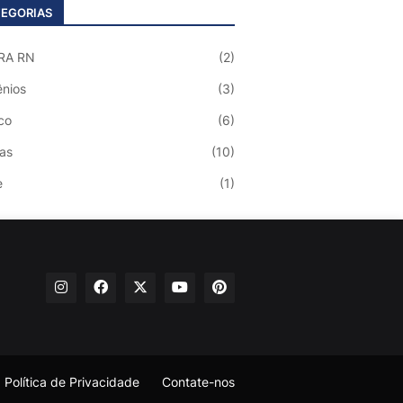
EGORIAS
RA RN
(2)
nios
(3)
co
(6)
ias
(10)
e
(1)
Política de Privacidade
Contate-nos