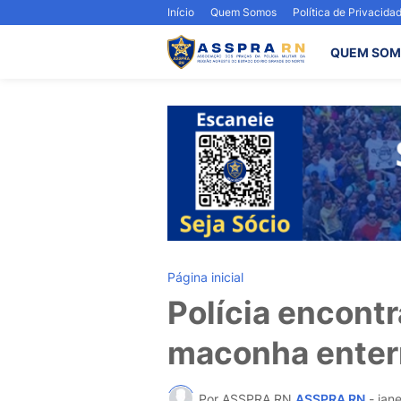
Início
Quem Somos
Política de Privacida
QUEM SOM
Página inicial
Polícia encont
maconha enter
Por ASSPRA RN
ASSPRA RN
-
jan