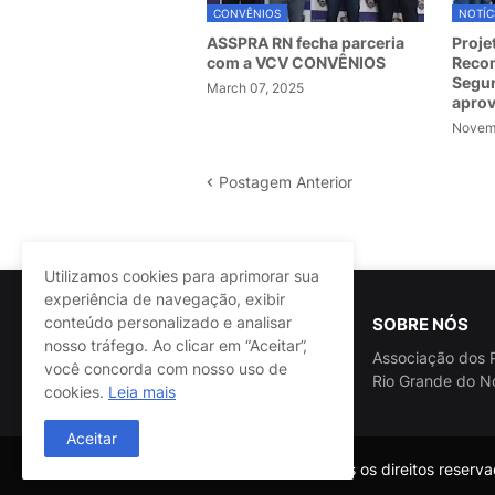
CONVÊNIOS
NOTÍC
ASSPRA RN fecha parceria
Proje
com a VCV CONVÊNIOS
Recom
Segur
March 07, 2025
apro
Novemb
Postagem Anterior
Utilizamos cookies para aprimorar sua
experiência de navegação, exibir
conteúdo personalizado e analisar
SOBRE NÓS
nosso tráfego. Ao clicar em “Aceitar”,
Associação dos P
você concorda com nosso uso de
Rio Grande do N
cookies.
Leia mais
Aceitar
@ASSPRA RN Todos os direitos reservad