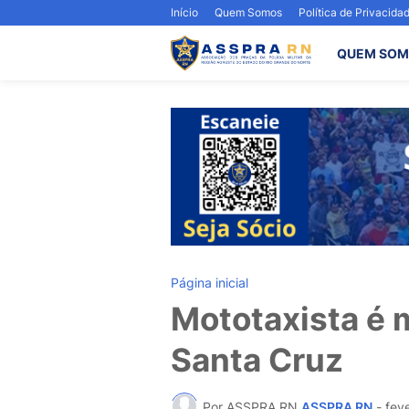
Início
Quem Somos
Política de Privacida
QUEM SOM
Página inicial
Mototaxista é 
Santa Cruz
Por ASSPRA RN
ASSPRA RN
-
fev