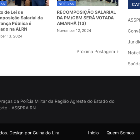
CAT
IAS
NOTÍCIAS
to de Lei de
RECOMPOSIÇÃO SALARIAL
posição Salarial da
DA PM/CBM SERÁ VOTADA
ASSP
ança Pública é
AMANHÃ (13)
vado na ALRN
November 12, 2024
Convê
er 13, 2024
Jurídi
Próxima Postagem
Notíc
Saúd
raças da Polícia Militar da Região Agreste do Estado do
orte - ASSPRA RN
os. Design por Guinaldo Lira
Início
Quem Somos