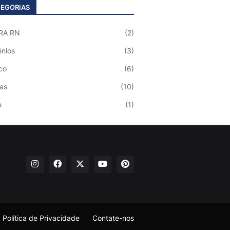
EGORIAS
RA RN
(2)
nios
(3)
co
(6)
ias
(10)
e
(1)
Política de Privacidade
Contate-nos