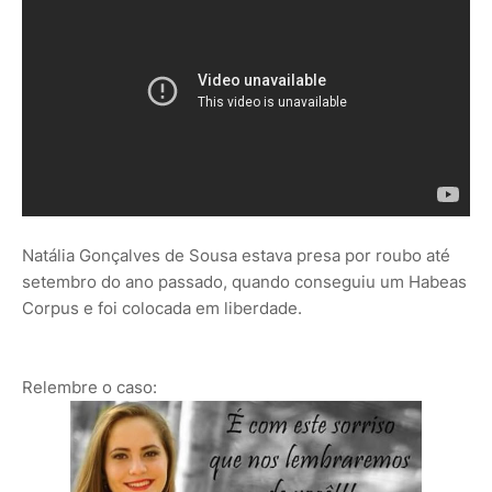
Natália Gonçalves de Sousa estava presa por roubo até
setembro do ano passado, quando conseguiu um Habeas
Corpus e foi colocada em liberdade.
Relembre o caso: