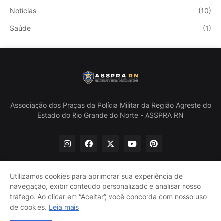
Notícias
(10)
Saúde
(1)
Associação dos Praças da Polícia Militar da Região Agreste do
Estado do Rio Grande do Norte - ASSPRA RN
Utilizamos cookies para aprimorar sua experiência de
navegação, exibir conteúdo personalizado e analisar nosso
Início
Quem Somos
Política de Privacidade
tráfego. Ao clicar em “Aceitar”, você concorda com nosso uso
Contate-nos
de cookies.
Leia mais
@ASSPRA RN Todos os direitos reservados. Design por