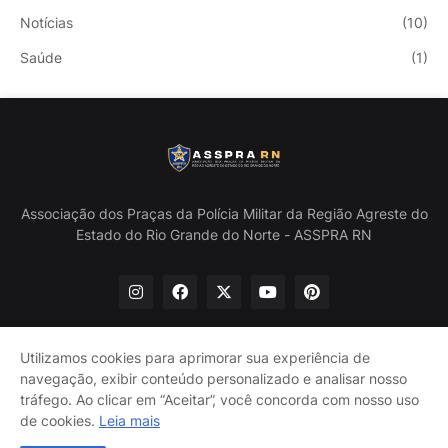
Notícias
(10)
Saúde
(1)
Associação dos Praças da Polícia Militar da Região Agreste do
Estado do Rio Grande do Norte - ASSPRA RN
Utilizamos cookies para aprimorar sua experiência de
navegação, exibir conteúdo personalizado e analisar nosso
Início
Quem Somos
Política de Privacidade
tráfego. Ao clicar em “Aceitar”, você concorda com nosso uso
Contate-nos
de cookies.
Leia mais
@ASSPRA RN Todos os direitos reservados. Design por