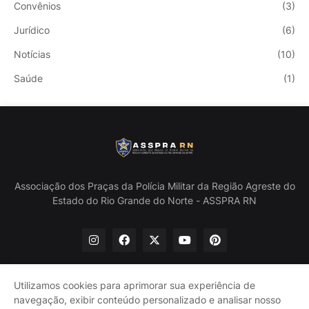
Convênios
(3)
Jurídico
(6)
Notícias
(10)
Saúde
(1)
Associação dos Praças da Polícia Militar da Região Agreste do
Estado do Rio Grande do Norte - ASSPRA RN
Utilizamos cookies para aprimorar sua experiência de
navegação, exibir conteúdo personalizado e analisar nosso
Início
Quem Somos
Política de Privacidade