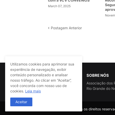
com a VCV CONVÊNIOS
Recom
Segur
March 07, 2025
apro
Novemb
Postagem Anterior
Utilizamos cookies para aprimorar sua
experiência de navegação, exibir
conteúdo personalizado e analisar
SOBRE NÓS
nosso tráfego. Ao clicar em “Aceitar”,
Associação dos P
você concorda com nosso uso de
Rio Grande do N
cookies.
Leia mais
Aceitar
@ASSPRA RN Todos os direitos reservad