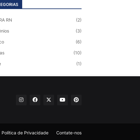
EGORIAS
RA RN
(2)
nios
(3)
co
(6)
ias
(10)
e
(1)
Política de Privacidade
Contate-nos