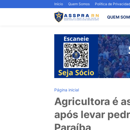
Início
Quem Somos
Política de Privacida
QUEM SOM
Página inicial
Agricultora é a
após levar ped
Paraíba