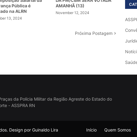
posição Salarial da
DA PM/CBM SERÁ VOTADA
CAT
ança Pública é
AMANHÃ (13)
vado na ALRN
November 12, 2024
er 13, 2024
ASSP
Convê
Próxima Postagem
Jurídi
Notíc
Saúd
raças da Polícia Militar da Região Agreste do Estado do
orte - ASSPRA RN
os. Design por Guinaldo Lira
Início
Quem Somos