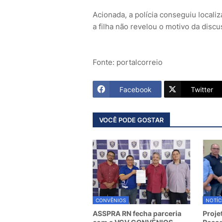
Acionada, a polícia conseguiu localiz
a filha não revelou o motivo da disc
Fonte: portalcorreio
Facebook
Twitter
VOCÊ PODE GOSTAR
CONVÊNIOS
NOTÍC
ASSPRA RN fecha parceria
Proje