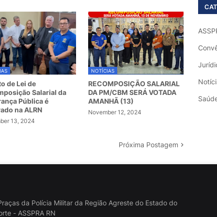
CAT
ASSP
Convê
Jurídi
IAS
NOTÍCIAS
Notíc
to de Lei de
RECOMPOSIÇÃO SALARIAL
posição Salarial da
DA PM/CBM SERÁ VOTADA
Saúd
ança Pública é
AMANHÃ (13)
vado na ALRN
November 12, 2024
er 13, 2024
Próxima Postagem
raças da Polícia Militar da Região Agreste do Estado do
orte - ASSPRA RN