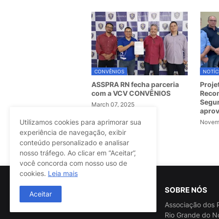
CONVÊNIOS
NOTÍC
ASSPRA RN fecha parceria
Proje
com a VCV CONVÊNIOS
Recom
Segur
March 07, 2025
apro
Utilizamos cookies para aprimorar sua
Novemb
experiência de navegação, exibir
conteúdo personalizado e analisar
Postagem Anterior
nosso tráfego. Ao clicar em “Aceitar”,
você concorda com nosso uso de
cookies.
Leia mais
SOBRE NÓS
Aceitar
Associação dos P
Rio Grande do N