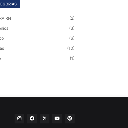
EGORIAS
RA RN
(2)
nios
(3)
co
(6)
ias
(10)
e
(1)