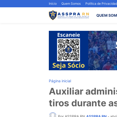
Início
Quem Somos
Política de Privacida
QUEM SOM
Página inicial
Auxiliar admini
tiros durante a
Por ASSPRA RN
ASSPRA RN
-
abri