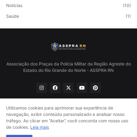
Notícias
(10)
Saúde
(1)
Associação dos Praças da Polícia Militar da Região Agreste do
Estado do Rio Grande do Norte - ASSPRA RN
Utilizamos cookies para aprimorar sua experiência de
navegação, exibir conteúdo personalizado e analisar nosso
Início
Quem Somos
Política de Privacidade
tráfego. Ao clicar em “Aceitar”, você concorda com nosso uso
Contate-nos
de cookies.
Leia mais
@ASSPRA RN Todos os direitos reservados. Design por