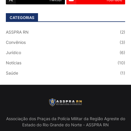
CATEGORIAS
ASSPRA RN
(2)
Convênios
(3)
Jurídico
(6)
Notícias
(10)
Saúde
(1)
Associação dos Praças da Polícia Militar da Região Agreste do
Estado do Rio Grande do Norte - ASSPRA RN