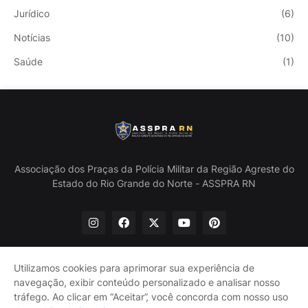
Jurídico
(6)
Notícias
(10)
Saúde
(1)
Associação dos Praças da Polícia Militar da Região Agreste do
Estado do Rio Grande do Norte - ASSPRA RN
Utilizamos cookies para aprimorar sua experiência de
navegação, exibir conteúdo personalizado e analisar nosso
Início
Quem Somos
Política de Privacidade
tráfego. Ao clicar em “Aceitar”, você concorda com nosso uso
Contate-nos