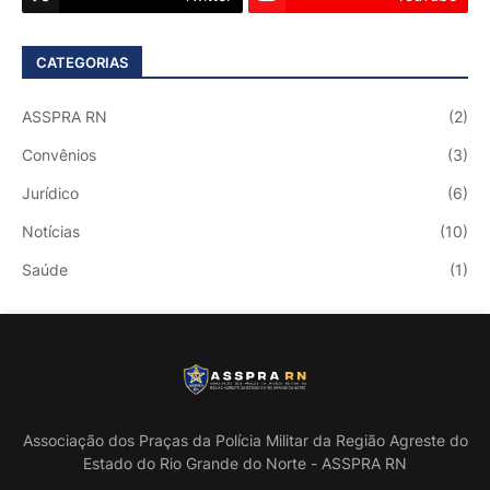
CATEGORIAS
ASSPRA RN
(2)
Convênios
(3)
Jurídico
(6)
Notícias
(10)
Saúde
(1)
Associação dos Praças da Polícia Militar da Região Agreste do
Estado do Rio Grande do Norte - ASSPRA RN