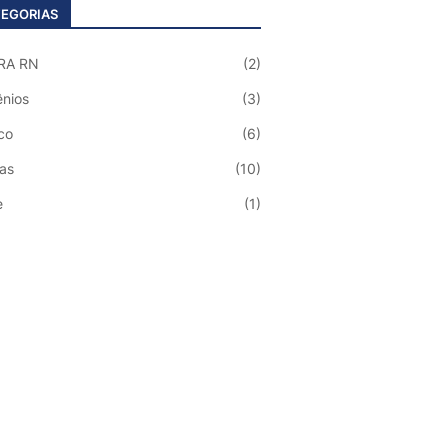
EGORIAS
RA RN
(2)
nios
(3)
co
(6)
ias
(10)
e
(1)