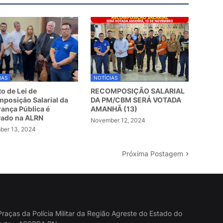
IAS
NOTÍCIAS
to de Lei de
RECOMPOSIÇÃO SALARIAL
posição Salarial da
DA PM/CBM SERÁ VOTADA
ança Pública é
AMANHÃ (13)
vado na ALRN
November 12, 2024
er 13, 2024
Próxima Postagem
raças da Polícia Militar da Região Agreste do Estado do