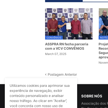
CONVÊNIOS
NOTÍC
ASSPRA RN fecha parceria
Proje
com a VCV CONVÊNIOS
Recom
Segur
March 07, 2025
apro
Novemb
Postagem Anterior
Utilizamos cookies para aprimorar sua
experiência de navegação, exibir
conteúdo personalizado e analisar
SOBRE NÓS
nosso tráfego. Ao clicar em “Aceitar”,
Associação dos P
você concorda com nosso uso de