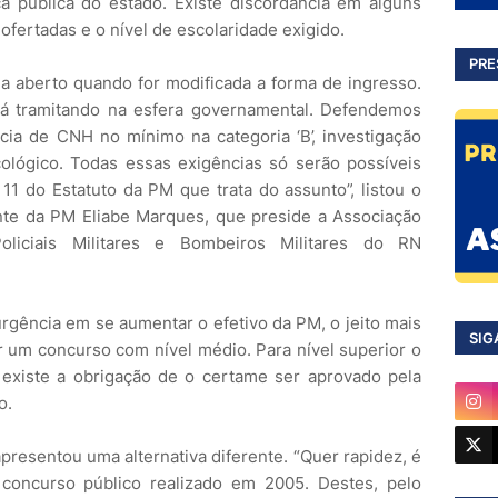
a pública do estado. Existe discordância em alguns
fertadas e o nível de escolaridade exigido.
PRE
 aberto quando for modificada a forma de ingresso.
i já tramitando na esfera governamental. Defendemos
cia de CNH no mínimo na categoria ‘B’, investigação
cológico. Todas essas exigências só serão possíveis
11 do Estatuto da PM que trata do assunto”, listou o
nte da PM Eliabe Marques, que preside a Associação
liciais Militares e Bombeiros Militares do RN
rgência em se aumentar o efetivo da PM, o jeito mais
SIG
ar um concurso com nível médio. Para nível superior o
xiste a obrigação de o certame ser aprovado pela
o.
resentou uma alternativa diferente. “Quer rapidez, é
concurso público realizado em 2005. Destes, pelo