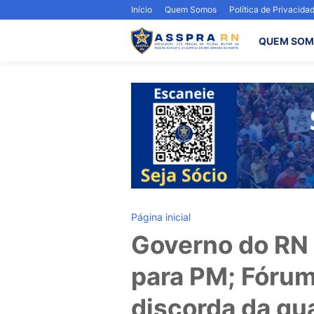
Início
Quem Somos
Política de Privacida
QUEM SOM
Página inicial
Governo do RN
para PM; Fóru
discorda da qu