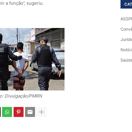
 a função”, sugeriu.
CAT
ASSP
Convê
Jurídi
Notíc
Saúd
o: Divulgação/PMRN