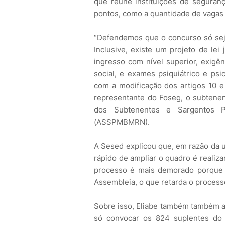
que reúne instituições de seguranç
pontos, como a quantidade de vagas o
“Defendemos que o concurso só seja
Inclusive, existe um projeto de le
ingresso com nível superior, exigên
social, e exames psiquiátrico e psi
com a modificação dos artigos 10 e 
representante do Foseg, o subtene
dos Subtenentes e Sargentos Po
(ASSPMBMRN).
A Sesed explicou que, em razão da u
rápido de ampliar o quadro é realiz
processo é mais demorado porque e
Assembleia, o que retarda o process
Sobre isso, Eliabe também também ap
só convocar os 824 suplentes do 