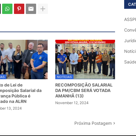
CAT
ASSP
Convê
Jurídi
Notíc
Saúd
IAS
NOTÍCIAS
to de Lei de
RECOMPOSIÇÃO SALARIAL
posição Salarial da
DA PM/CBM SERÁ VOTADA
ança Pública é
AMANHÃ (13)
vado na ALRN
November 12, 2024
er 13, 2024
Próxima Postagem