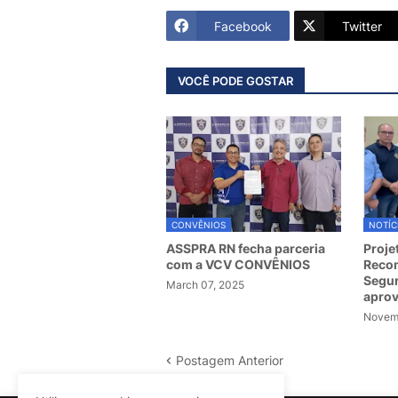
Facebook
Twitter
VOCÊ PODE GOSTAR
CONVÊNIOS
NOTÍC
ASSPRA RN fecha parceria
Proje
com a VCV CONVÊNIOS
Recom
Segur
March 07, 2025
apro
Novemb
Postagem Anterior