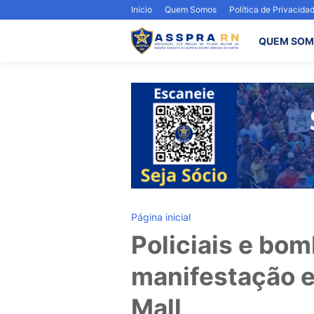
Início
Quem Somos
Política de Privacida
QUEM SOM
Página inicial
Policiais e bom
manifestação 
Mall