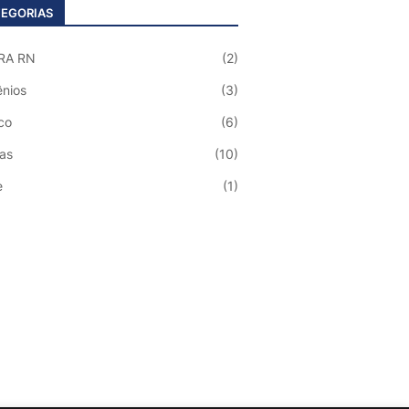
EGORIAS
RA RN
(2)
nios
(3)
co
(6)
ias
(10)
e
(1)