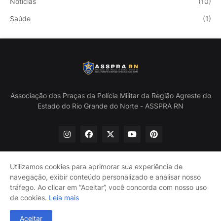
Notícias
(10)
Saúde
(1)
Associação dos Praças da Polícia Militar da Região Agreste do
Estado do Rio Grande do Norte - ASSPRA RN
Utilizamos cookies para aprimorar sua experiência de
navegação, exibir conteúdo personalizado e analisar nosso
Início
Quem Somos
Política de Privacidade
tráfego. Ao clicar em “Aceitar”, você concorda com nosso uso
Contate-nos
de cookies.
Leia mais
@ASSPRA RN Todos os direitos reservados. Design por
Aceitar
Guinaldo Lira