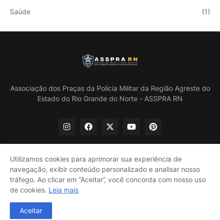
Saúde
(1)
Associação dos Praças da Polícia Militar da Região Agreste do
Estado do Rio Grande do Norte - ASSPRA RN
Utilizamos cookies para aprimorar sua experiência de
navegação, exibir conteúdo personalizado e analisar nosso
Início
Quem Somos
Política de Privacidade
tráfego. Ao clicar em “Aceitar”, você concorda com nosso uso
Contate-nos
de cookies.
Leia mais
@ASSPRA RN Todos os direitos reservados. Design por
Aceitar
Guinaldo Lira