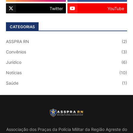
Twitter
YouTube
CATEGORIAS
ASSPRA RN
(2)
Convênios
(3)
Jurídico
(6)
Notícias
(10)
Saúde
(1)
Associação dos Praças da Polícia Militar da Região Agreste do