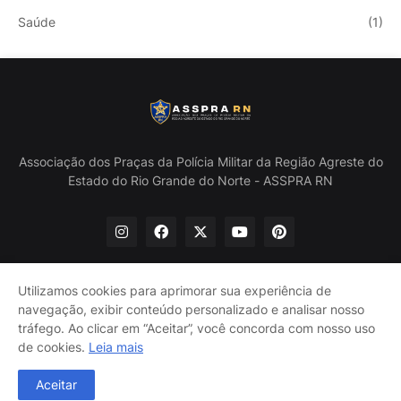
Saúde
(1)
Associação dos Praças da Polícia Militar da Região Agreste do
Estado do Rio Grande do Norte - ASSPRA RN
Utilizamos cookies para aprimorar sua experiência de
navegação, exibir conteúdo personalizado e analisar nosso
Início
Quem Somos
Política de Privacidade
tráfego. Ao clicar em “Aceitar”, você concorda com nosso uso
Contate-nos
de cookies.
Leia mais
@ASSPRA RN Todos os direitos reservados. Design por
Aceitar
Guinaldo Lira