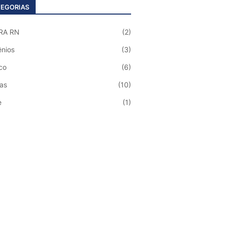
EGORIAS
RA RN
(2)
nios
(3)
co
(6)
ias
(10)
e
(1)