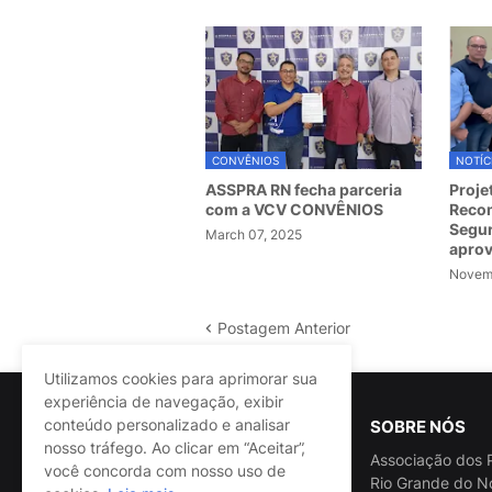
CONVÊNIOS
NOTÍC
ASSPRA RN fecha parceria
Proje
com a VCV CONVÊNIOS
Recom
Segur
March 07, 2025
apro
Novemb
Postagem Anterior
Utilizamos cookies para aprimorar sua
experiência de navegação, exibir
conteúdo personalizado e analisar
SOBRE NÓS
nosso tráfego. Ao clicar em “Aceitar”,
Associação dos P
você concorda com nosso uso de
Rio Grande do N