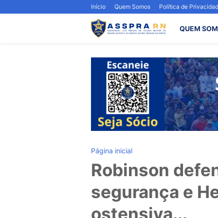
Início
Quem Somos
Política de Privacida
QUEM SOM
Página inicial
Robinson defe
segurança e H
ostensiva...