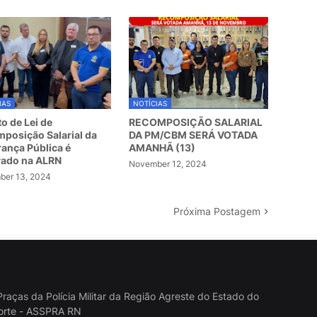
IAS
NOTÍCIAS
to de Lei de
RECOMPOSIÇÃO SALARIAL
posição Salarial da
DA PM/CBM SERÁ VOTADA
ança Pública é
AMANHÃ (13)
vado na ALRN
November 12, 2024
er 13, 2024
Próxima Postagem
raças da Polícia Militar da Região Agreste do Estado do
orte - ASSPRA RN