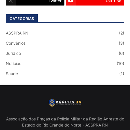
Twitter
YouTube
CATEGORIAS
ASSPRA RN
(2)
Convênios
(3)
Jurídico
(6)
Notícias
(10)
Saúde
(1)
Associação dos Praças da Polícia Militar da Região Agreste do
Estado do Rio Grande do Norte - ASSPRA RN