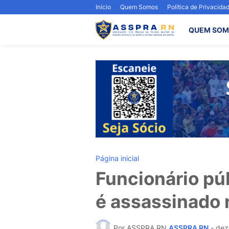
Início
Quem Somos
Política de Privacida
QUEM SOM
Página inicial
Funcionário púb
é assassinado 
Por ASSPRA RN
ASSPRA RN
-
dez