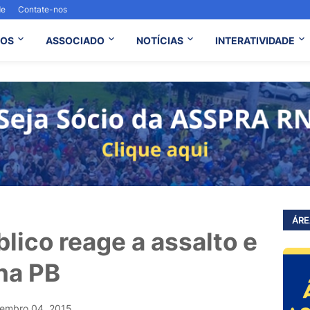
de
Contate-nos
OS
ASSOCIADO
NOTÍCIAS
INTERATIVIDADE
ÁRE
lico reage a assalto e
na PB
embro 04, 2015