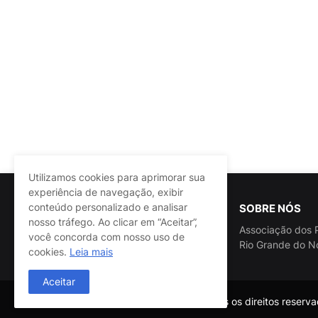
Utilizamos cookies para aprimorar sua
experiência de navegação, exibir
conteúdo personalizado e analisar
SOBRE NÓS
nosso tráfego. Ao clicar em “Aceitar”,
Associação dos P
você concorda com nosso uso de
Rio Grande do N
cookies.
Leia mais
Aceitar
@ASSPRA RN Todos os direitos reservad