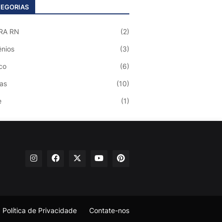
EGORIAS
RA RN
(2)
nios
(3)
co
(6)
ias
(10)
e
(1)
Política de Privacidade
Contate-nos