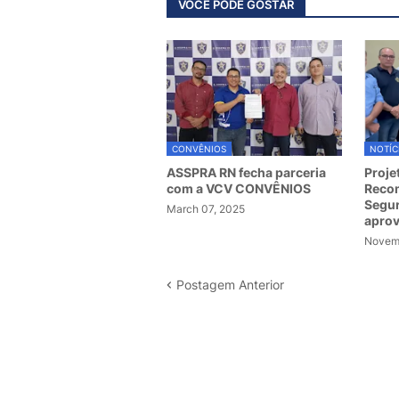
VOCÊ PODE GOSTAR
CONVÊNIOS
NOTÍC
ASSPRA RN fecha parceria
Proje
com a VCV CONVÊNIOS
Recom
Segur
March 07, 2025
apro
Novemb
Postagem Anterior