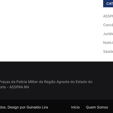
CAT
ASSP
Convê
Jurídi
Notíc
Saúd
raças da Polícia Militar da Região Agreste do Estado do
orte - ASSPRA RN
os. Design por Guinaldo Lira
Início
Quem Somos