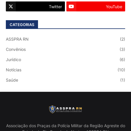
Twitter
YouTube
CATEGORIAS
ASSPRA RN
(2)
Convênios
(3)
Jurídico
(6)
Notícias
(10)
Saúde
(1)
Associação dos Praças da Polícia Militar da Região Agreste do