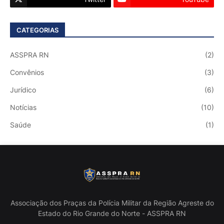
CATEGORIAS
ASSPRA RN
(2)
Convênios
(3)
Jurídico
(6)
Notícias
(10)
Saúde
(1)
Associação dos Praças da Polícia Militar da Região Agreste do
Estado do Rio Grande do Norte - ASSPRA RN