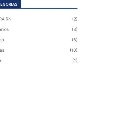
EGORIAS
RA RN
(2)
nios
(3)
co
(6)
ias
(10)
e
(1)