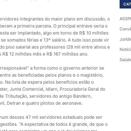
CAT
ervidores integrantes do maior plano em discussão, o
ASSP
beram a primeira parcela. O principal entrave seria o
Convê
resta ser implantado, algo em torno de R$ 10 milhões
Jurídi
se somados férias e 13º salário. A tudo isso pode vir
o piso salarial aos professores (28 mil entre ativos e
Notíc
s R$ 12 milhões mês e R$ 167 milhões ano.
Saúd
“irresponsável” a forma como o governo anterior se
ntre as beneficiadas pelos planos e o magistério,
. Na lista de espera pelos benefícios estão o
ter, Junta Comercial, Idiarn, Procuradoria Geral do
de Tributação, servidores do antigo Bandern,
l, Detran e quatro pilotos de aeronave.
nhum desses 47 mil servidores estaduais pode ser
gestões. “A expectativa de todos é grande, de que o