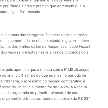
stá para completar um ano e já deveríamos ter
o e por títulos. Então é preciso que entendam que o
aquela gestão”, ressalta.
tam algumas das categorias à espera da implantação
 com o aumento da receita do estado, o governo deve
(acima dos limites da Lei de Responsabilidade Fiscal)
os valores previstos nas leis, já nos próximos dois
se, pois apontam que a receita com o ICMS alcançou
e do ano, 6,5% a mais do que no mesmo período de
ta tributária, o acréscimo no mesmo comparativo é
erências da União, o aumento foi de 34,2%. A Receita
cima da registrada no primeiro bimestre do ano
o orçamentário (receitas menos despesas) de R$ 284