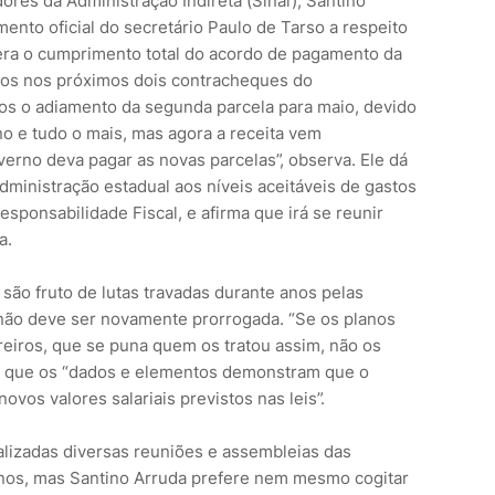
ores da Administração Indireta (Sinai), Santino
nto oficial do secretário Paulo de Tarso a respeito
era o cumprimento total do acordo de pagamento da
nos nos próximos dois contracheques do
s o adiamento da segunda parcela para maio, devido
no e tudo o mais, mas agora a receita vem
rno deva pagar as novas parcelas”, observa. Ele dá
dministração estadual aos níveis aceitáveis de gastos
esponsabilidade Fiscal, e afirma que irá se reunir
a.
 são fruto de lutas travadas durante anos pelas
 não deve ser novamente prorrogada. “Se os planos
reiros, que se puna quem os tratou assim, não os
o que os “dados e elementos demonstram que o
vos valores salariais previstos nas leis”.
alizadas diversas reuniões e assembleias das
nos, mas Santino Arruda prefere nem mesmo cogitar