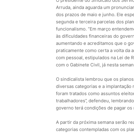
O presidente do Sindicato dos Servid
Arruda, ainda aguarda um pronunciame
dos prazos de maio e junho. Ele esp
segunda e terceira parcelas dos pla
funcionalismo. “Em março entendemo
às dificuldades financeiras do gover
aumentando e acreditamos que o gove
praticamente como certa a volta da a
com pessoal, estipulados na Lei de R
com o Gabinete Civil, já nesta seman
O sindicalista lembrou que os planos
diversas categorias e a implantação
foram tratados como assuntos eleito
trabalhadores”, defendeu, lembrand
governo terá condições de pagar os no
A partir da próxima semana serão re
categorias contempladas com os pla