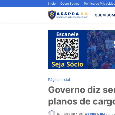
Início
Quem Somos
Política de Privacida
QUEM SOM
Página inicial
Governo diz se
planos de cargo
Por ASSPRA RN
ASSPRA RN
-
mai